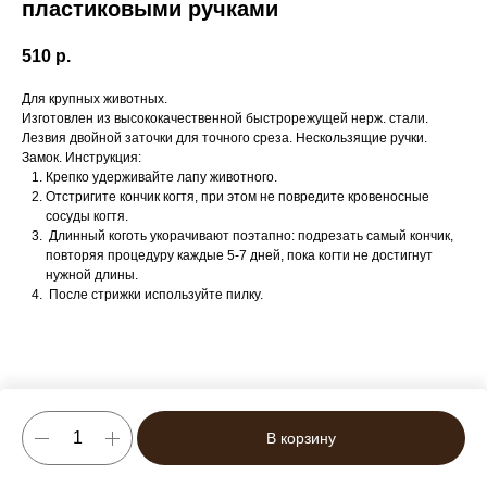
пластиковыми ручками
510
р.
Для крупных животных.
Изготовлен из высококачественной быстрорежущей нерж. стали.
Лезвия двойной заточки для точного среза. Нескользящие ручки.
Замок. Инструкция:
Крепко удерживайте лапу животного.
Отстригите кончик когтя, при этом не повредите кровеносные
сосуды когтя.
Длинный коготь укорачивают поэтапно: подрезать самый кончик,
повторяя процедуру каждые 5-7 дней, пока когти не достигнут
нужной длины.
После стрижки используйте пилку.
В корзину