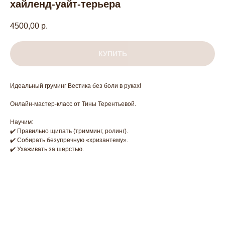
хайленд-уайт-терьера
4500,00
р.
КУПИТЬ
Идеальный груминг Вестика без боли в руках!
Онлайн-мастер-класс от Тины Терентьевой.
Научим:
✔️ Правильно щипать (тримминг, ролинг).
✔️ Собирать безупречную «хризантему».
✔️ Ухаживать за шерстью.